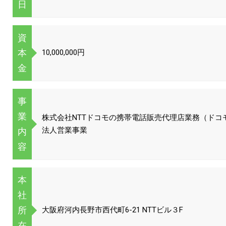
日
資
本
10,000,000円
金
事
業
株式会社NTTドコモの携帯電話販売代理店業務（ドコ
法人営業事業
内
容
本
社
所
大阪府河内長野市西代町6-21 NTTビル３F
在