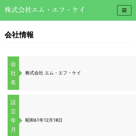
コ
ン
テ
会社情報
ン
ツ
へ
会
ス
キ
社
株式会社 エム・エフ・ケイ
ッ
名
プ
設
立
年
昭和61年12月18日
月