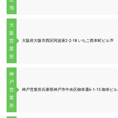
地
大
阪
営
大阪府大阪市西区阿波座2-2-18 いちご西本町ビル7F
業
所
神
戸
営
神戸営業所兵庫県神戸市中央区御幸通6-1-15 御幸ビル
業
所