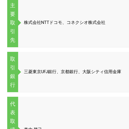
主
要
取
株式会社NTTドコモ、コネクシオ株式会社
引
先
取
引
三菱東京UFJ銀行、京都銀行、大阪シティ信用金庫
銀
行
代
表
取